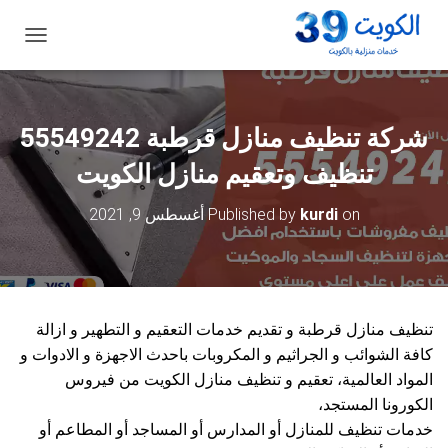
ت
ب
د
ي
ل
شركة تنظيف منازل قرطبة 55549242
ا
ل
تنظيف وتعقيم منازل الكويت
ت
ن
on
kurdi
Published by
أغسطس 9, 2021
ق
ل
تنظيف منازل قرطبة و تقديم خدمات التعقيم و التطهير و ازالة
كافة الشوائب و الجراثيم و المكروبات باحدث الاجهزة و الادوات و
المواد العالمية، تعقيم و تنظيف منازل الكويت من فيروس
الكورونا المستجد،
خدمات تنظيف للمنازل أو المدارس أو المساجد أو المطاعم أو