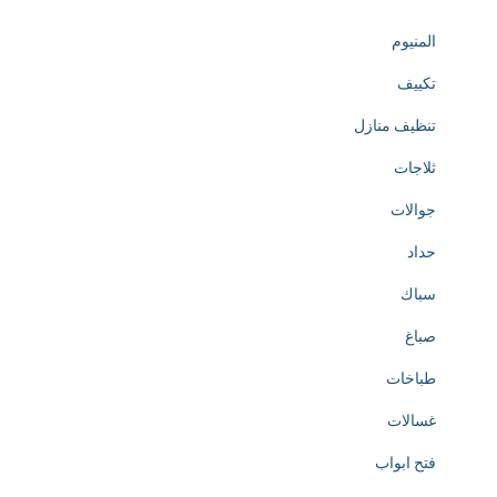
المنيوم
تكييف
تنظيف منازل
ثلاجات
جوالات
حداد
سباك
صباغ
طباخات
غسالات
فتح ابواب