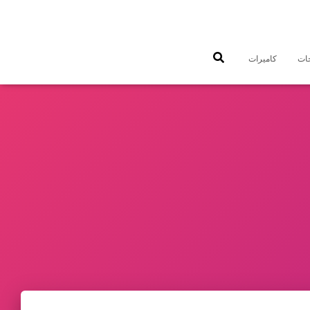
جات
كاميرات