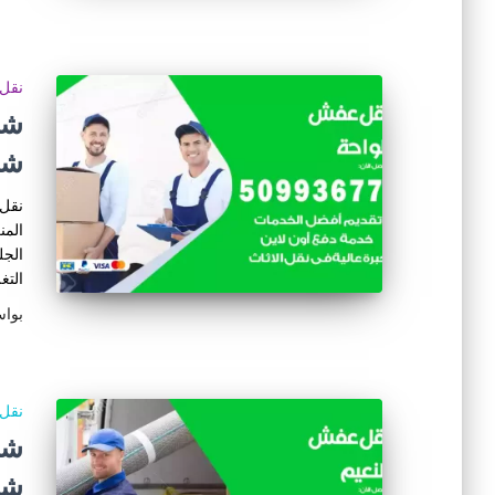
نقل 
شر
نقل 
المن
الجل
التغ
بوا
نقل 
شر