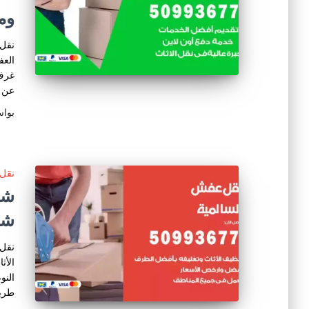
وم
نقل 
العف
غرف 
عن ط
بوا
نقل 
شر
نقل 
الأث
النو
طريق