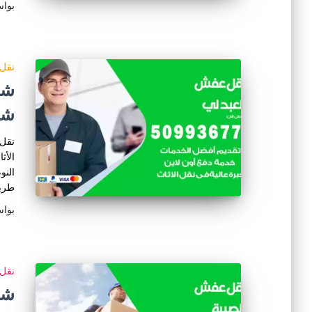
بوا
نقل 
شر
نقل 
الأث
النو
طريق
بوا
نقل 