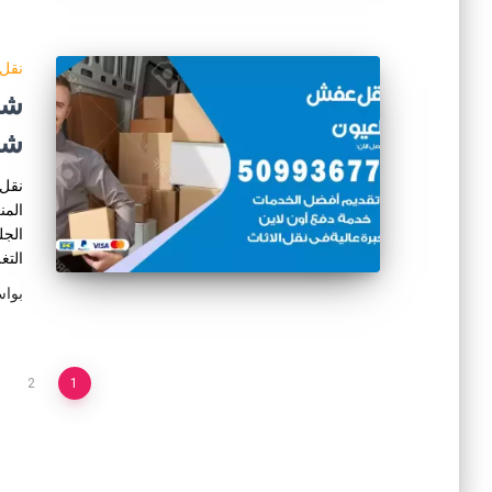
نقل 
شر
نقل 
المن
الجل
التغ
بوا
تعدد
2
1
صفحات