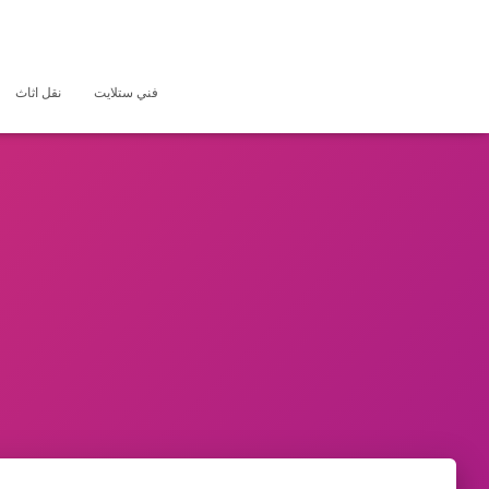
فني ستلايت
نقل اثاث