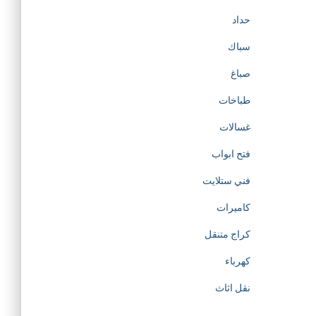
حداد
سباك
صباغ
طباخات
غسالات
فتح ابواب
فني ستلايت
كاميرات
كراج متنقل
كهرباء
نقل اثاث