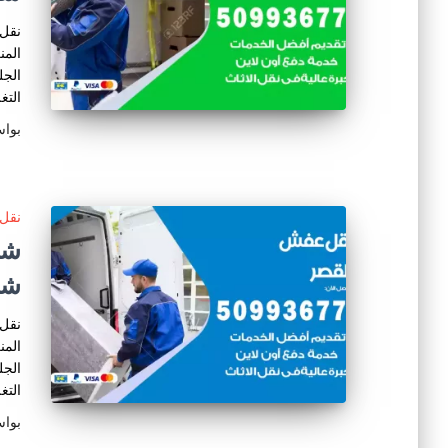
نقل 
المن
الجل
التغ
بوا
نقل 
شر
نقل 
المن
الجل
التغ
بوا