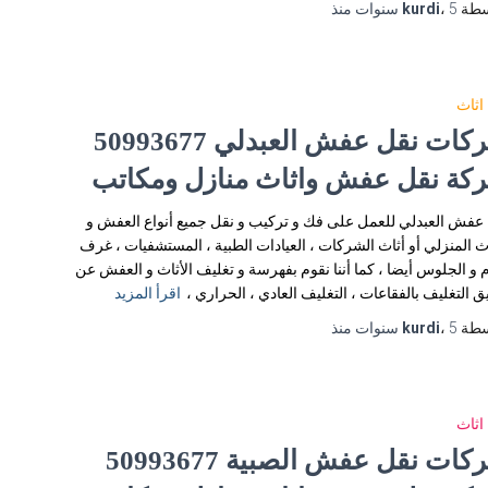
سطة
5 سنوات
،
kurdi
منذ
اثاث
شركات نقل عفش العبدلي 50993677
كة نقل عفش واثاث منازل ومكاتب
عفش العبدلي للعمل على فك و تركيب و نقل جميع أنواع العفش و
اث المنزلي أو أثاث الشركات ، العيادات الطبية ، المستشفيات ، غرف
م و الجلوس أيضا ، كما أننا نقوم بفهرسة و تغليف الأثاث و العفش عن
 التغليف بالفقاعات ، التغليف العادي ، الحراري ،
اقرأ المزيد
سطة
5 سنوات
،
kurdi
منذ
اثاث
شركات نقل عفش الصبية 50993677