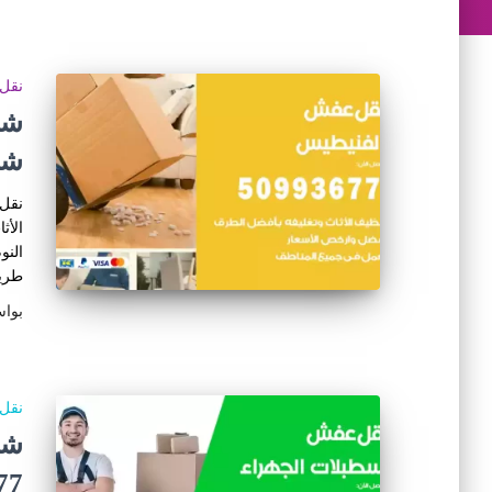
نقل 
شر
نقل 
الأث
النو
طريق
بوا
نقل 
شر