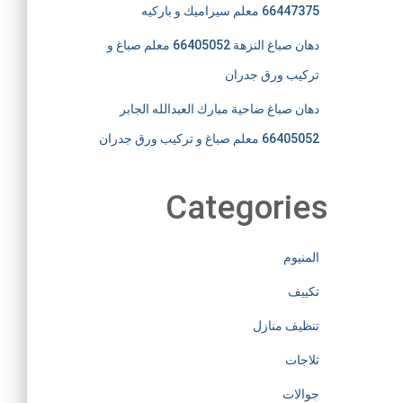
66447375 معلم سيراميك و باركيه
دهان صباغ النزهة 66405052 معلم صباغ و
تركيب ورق جدران
دهان صباغ ضاحية مبارك العبدالله الجابر
66405052 معلم صباغ و تركيب ورق جدران
Categories
المنيوم
تكييف
تنظيف منازل
ثلاجات
جوالات