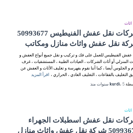
اثاث
شركات نقل عفش الفنيطيس 50993677
كة نقل عفش واثاث منازل ومكاتب
عفش الفنيطيس للعمل على فك و تركيب و نقل جميع أنواع العفش و
اث المنزلي أو أثاث الشركات ، العيادات الطبية ، المستشفيات ، غرف
م و الجلوس أيضا ، كما أننا نقوم بفهرسة و تغليف الأثاث و العفش عن
 التغليف بالفقاعات ، التغليف العادي ، الحراري ،
اقرأ المزيد
سطة
5 سنوات
،
kurdi
منذ
اثاث
كات نقل عفش اسطبلات الجهراء
50993677 شركة نقل عفش واثاث منازل