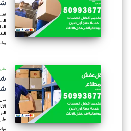
شر
نقل 
المن
الجل
التغ
بوا
نقل 
شر
نقل 
الأث
النو
طريق
بوا