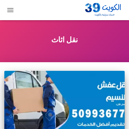
تبديل
التنقل
نقل اثاث