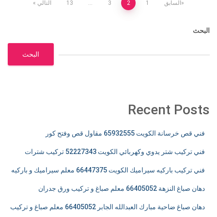
تعدد
السابق
1
2
3
…
13
التالي
صفحات
البحث
المقالات
البحث
Recent Posts
فني قص خرسانة الكويت 65932555 مقاول قص وفتح كور
فني تركيب شتر يدوي وكهربائي الكويت 52227343 تركيب شترات
فني تركيب باركيه سيراميك الكويت 66447375 معلم سيراميك و باركيه
دهان صباغ النزهة 66405052 معلم صباغ و تركيب ورق جدران
دهان صباغ ضاحية مبارك العبدالله الجابر 66405052 معلم صباغ و تركيب