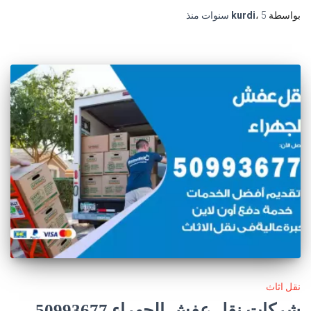
بواسطة
5 سنوات
،
kurdi
منذ
نقل اثاث
شركات نقل عفش الجهراء 50993677