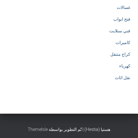
غسالات
فتح ابواب
فني ستلايت
كاميرات
كراج متنقل
كهرباء
نقل اثاث
هستيا (Hestia) | تّم التطوير بواسطة
ThemeIsle