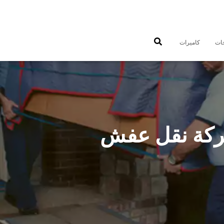
جات
كاميرات
قل عفش صبحان 50993677 شركة نقل عفش