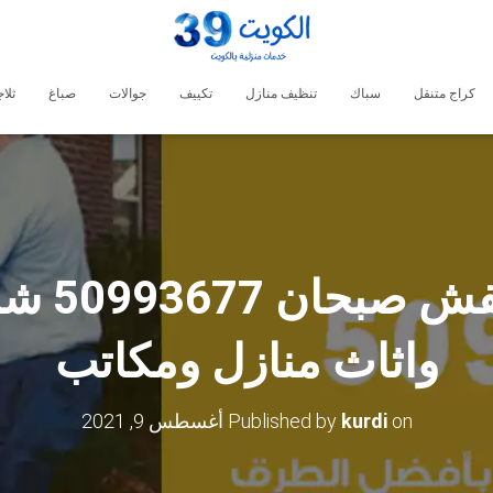
كراج متنقل
سباك
تنظيف منازل
تكييف
جوالات
صباغ
ثلا
شركات ن
واثاث منازل ومكاتب
on
kurdi
Published by
أغسطس 9, 2021