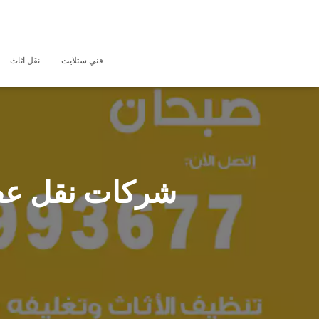
فني ستلايت
نقل اثاث