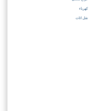
كهرباء
نقل اثاث