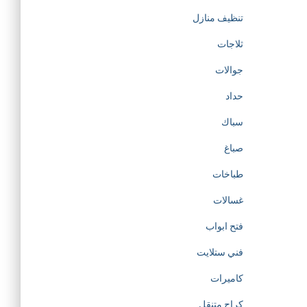
تنظيف منازل
ثلاجات
جوالات
حداد
سباك
صباغ
طباخات
غسالات
فتح ابواب
فني ستلايت
كاميرات
كراج متنقل