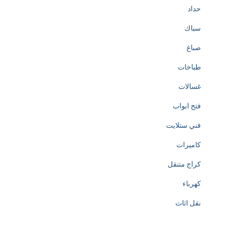
حداد
سباك
صباغ
طباخات
غسالات
فتح ابواب
فني ستلايت
كاميرات
كراج متنقل
كهرباء
نقل اثاث