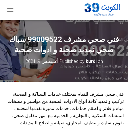
ت
ب
د
ي
ل
فني صحي مشرف 99009522 سباك
ا
ل
صحي تمديد صحية و ادوات صحية
ت
ن
on
kurdi
Published by
أغسطس 9, 2021
ق
ل
فني صحي مشرف للقيام بمختلف خدمات السباكة و الصحية،
تركيب و تمديد كافة انواع الادوات الصحية من مواسير و مضخات
مياه و فلاتر و اطقم حمامات، خدمات مميزة نقدمها لمختلف
المنشآت السكنية و التجارية و الخدمية مع امهر مقاول صحي،
نقوم بتسليك و تنظيف المجاري، صيانة و اصلاح التمديدات