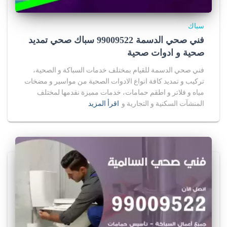
سباك
فني صحي الدسمة 99009522 سباك صحي تمديد
صحية و ادوات صحية
فني صحي الدسمة للقيام بمختلف خدمات السباكة و الصحية،
تركيب و تمديد كافة انواع الادوات الصحية من مواسير و مضخات
مياه و فلاتر و اطقم حمامات، خدمات مميزة نقدمها لمختلف
المنشآت السكنية و التجارية و
اقرأ المزيد