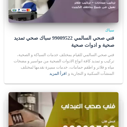
سباك
فني صحي السالمي 99009522 سباك صحي تمديد
صحية و ادوات صحية
فني صحي السالمي للقيام بمختلف خدمات السباكة و الصحية،
تركيب و تمديد كافة انواع الادوات الصحية من مواسير و مضخات
مياه و فلاتر و اطقم حمامات، خدمات مميزة نقدمها لمختلف
المنشآت السكنية و التجارية و
اقرأ المزيد