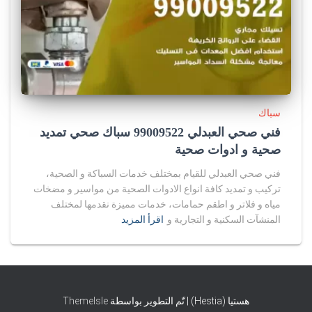
سباك
فني صحي العبدلي 99009522 سباك صحي تمديد
صحية و ادوات صحية
فني صحي العبدلي للقيام بمختلف خدمات السباكة و الصحية،
تركيب و تمديد كافة انواع الادوات الصحية من مواسير و مضخات
مياه و فلاتر و اطقم حمامات، خدمات مميزة نقدمها لمختلف
المنشآت السكنية و التجارية و
اقرأ المزيد
هستيا (Hestia) | تّم التطوير بواسطة
ThemeIsle