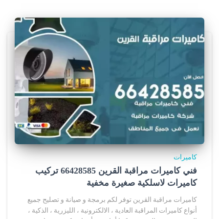
كاميرات
فني كاميرات مراقبة القرين 66428585 تركيب
كاميرات لاسلكية صغيرة مخفية
كاميرات مراقبة القرين توفر لكم برمجة و صيانة و تصليح جميع
أنواع كاميرات المراقبة العادية ، الالكترونية ، الليزرية ، الذكية ،