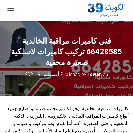
ت
ب
د
ي
ل
فني كاميرات مراقبة الخالدية
ا
ل
66428585 تركيب كاميرات لاسلكية
ت
ن
صغيرة مخفية
ق
ل
on
rowan
Published by
أغسطس 9, 2021
كاميرات مراقبة الخالدية توفر لكم برمجة و صيانة و تصليح جميع
أنواع كاميرات المراقبة العادية ، الالكترونية ، الليزرية ، الذكية ،
المخفية و حتى الصغيرة ، كما أننا نقوم أيضا بتركيب و صيانة و
برمجة البدالات ، تأمين جميع قطع الغيار الأصلية ، تركيب كاميرات