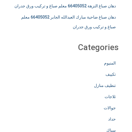
دهان صباغ النزهة 66405052 معلم صباغ و تركيب ورق جدران
دهان صباغ ضاحية مبارك العبدالله الجابر 66405052 معلم
صباغ و تركيب ورق جدران
Categories
المنيوم
تكييف
تنظيف منازل
ثلاجات
جوالات
حداد
سباك