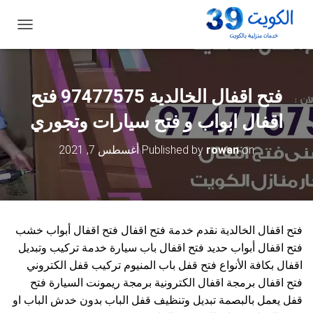
ت
ب
د
ي
ل
فتح اقفال الخالدية 97477575 فتح
ا
ل
اقفال ابواب و فتح سيارات وتجوري
ت
ن
on
rowan
Published by
أغسطس 7, 2021
ق
ل
فتح اقفال الخالدية نقدم خدمة فتح اقفال فتح اقفال أبواب خشب
فتح اقفال أبواب حديد فتح اقفال باب سيارة خدمة تركيب وتبديل
اقفال بكافة الأنواع فتح قفل باب المنيوم تركيب قفل الكتروني
فتح اقفال برمجة اقفال الكترونية برمجة ريمونت السيارة فتح
قفل يعمل بالبصمة تبديل وتنظيف قفل الباب بدون خدش الباب او