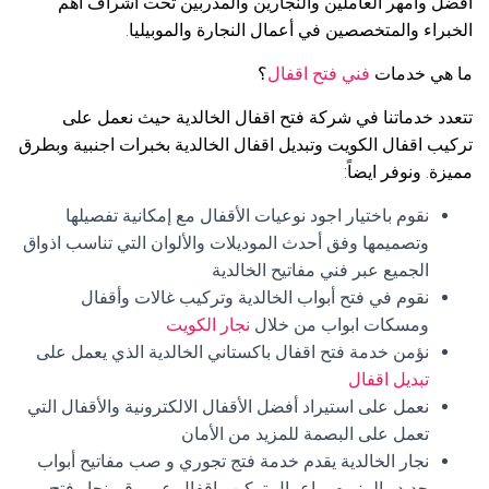
افضل وأمهر العاملين والنجارين والمدربين تحت اشراف أهم
الخبراء والمتخصصين في أعمال النجارة والموبيليا.
ما هي خدمات
فني فتح اقفال
؟
تتعدد خدماتنا في شركة فتح اقفال الخالدية حيث نعمل على
تركيب اقفال الكويت وتبديل اقفال الخالدية بخبرات اجنبية وبطرق
مميزة. ونوفر ايضاً:
نقوم باختيار اجود نوعيات الأقفال مع إمكانية تفصيلها
وتصميمها وفق أحدث الموديلات والألوان التي تناسب اذواق
الجميع عبر فني مفاتيح الخالدية
نقوم في فتح أبواب الخالدية وتركيب غالات وأقفال
ومسكات ابواب من خلال
نجار الكويت
نؤمن خدمة فتح اقفال باكستاني الخالدية الذي يعمل على
تبديل اقفال
نعمل على استيراد أفضل الأقفال الالكترونية والأقفال التي
تعمل على البصمة للمزيد من الأمان
نجار الخالدية يقدم خدمة فتج تجوري و صب مفاتيح أبواب
حديد والمنيوم و اعمال تركيب اقفال عبر رقم نجار فتح