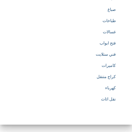
صباغ
طباخات
غسالات
فتح ابواب
فني ستلايت
كاميرات
كراج متنقل
كهرباء
نقل اثاث