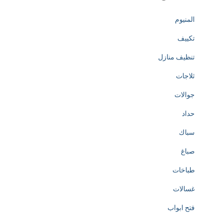
المنيوم
تكييف
تنظيف منازل
ثلاجات
جوالات
حداد
سباك
صباغ
طباخات
غسالات
فتح ابواب