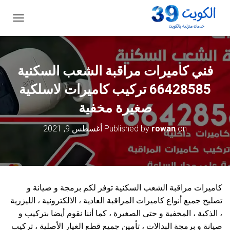
ت
ب
د
ي
ل
فني كاميرات مراقبة الشعب السكنية
ا
ل
66428585 تركيب كاميرات لاسلكية
ت
ن
صغيرة مخفية
ق
ل
on
rowan
Published by
أغسطس 9, 2021
كاميرات مراقبة الشعب السكنية توفر لكم برمجة و صيانة و
تصليح جميع أنواع كاميرات المراقبة العادية ، الالكترونية ، الليزرية
، الذكية ، المخفية و حتى الصغيرة ، كما أننا نقوم أيضا بتركيب و
صيانة و برمجة البدالات ، تأمين جميع قطع الغيار الأصلية ، تركيب