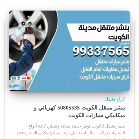
كراج متنقل
بنشر متنقل الكويت 50805535‬ كهربائي و
ميكانيكي سيارات الكويت
بنشر متنقل الكويت نوفر خدمة صيانة وتصليح كافة أنواع
السيارات تركيب بطاريات تبديل تواير تصليح مكيف السيارة فتح