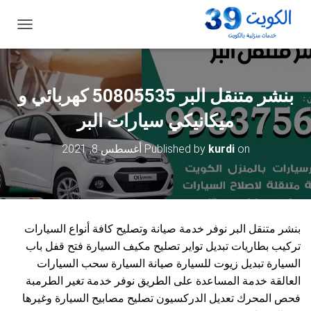
ت
ب
د
ي
ل
بنشر متنقل البر 50805535‬ كهربائي و
ا
ل
ميكانيكي سيارات البر
ت
ن
on
kurdi
Published by
أغسطس 8, 2021
ق
ل
بنشر متنقل البر نوفر خدمة صيانة وتصليح كافة أنواع السيارات
تركيب بطاريات تبديل تواير تصليح مكيف السيارة فتح قفل باب
السيارة تبديل زيوت للسيارة صيانة السيارة سحب السيارات
العالقة خدمة المساعدة على الطريق نوفر خدمة تغير الطرمبة
فحص المحرك تعديل الدركسيون تصليح مصابيح السيارة وغيرها