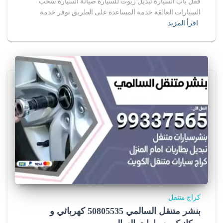
قفل باب السيارة تبديل زيوت للسيارة صيانة السيارة سحب
السيارات العالقة خدمة المساعدة على الطريق نوفر خدمة
اقرأ المزيد
كراج متنقل
بنشر متنقل السالمي 50805535‬ كهربائي و