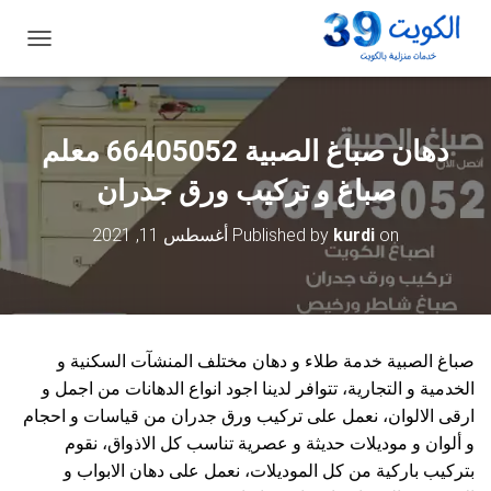
ت
ب
د
ي
ل
دهان صباغ الصبية 66405052 معلم
ا
ل
صباغ و تركيب ورق جدران
ت
ن
on
kurdi
Published by
أغسطس 11, 2021
ق
ل
صباغ الصبية خدمة طلاء و دهان مختلف المنشآت السكنية و
الخدمية و التجارية، تتوافر لدينا اجود انواع الدهانات من اجمل و
ارقى الالوان، نعمل على تركيب ورق جدران من قياسات و احجام
و ألوان و موديلات حديثة و عصرية تناسب كل الاذواق، نقوم
بتركيب باركية من كل الموديلات، نعمل على دهان الابواب و