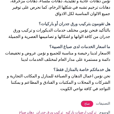
نؤمن دهانات عادية و تقليدية، دهانات ملساء، دهانات مزخرفة،
دهانات ترخيم تشبه في شكلها الرخام، كما نحرص على توفير
جميع الالوان المناسبة لكل الاذواق.
هل تقومون بتركيب ورق جدران أو باركيات؟
بالتأكيد فنحن نؤمن مختلف خدمات الديكورات و تركيب ورق
جدران من كافة الوانها و اشكالها و تصاميمها العصرية و الجميلة.
ما اسعار الخدمات لدى صباغ الصبية؟
الاسعار لدينا رخيصة و مناسبة للجميع و نؤمن عروض و تخفيضات
دائمة و مستمرة على مدار العام لمختلف الخدمات لدينا.
هل خدماتكم خاصة بالمنازل فقط؟
نحن نؤمن اعمال الدهان و الصباغة للمنازل و المكاتب التجارية و
الشركات و المحلات و المكتبات و الفنادق و المطاعم و يمكننا
التواجد في كافة نواحي الكويت.
التصنيفات:
صباغ
الوسوم:
تركيب ارضيات باركيه
تركيب ورق جدران
دهان صباغ