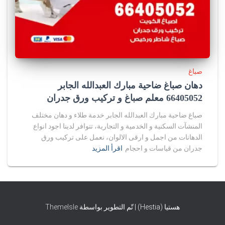
صباغ
دهان صباغ ضاحية مبارك العبدالله الجابر
66405052 معلم صباغ و تركيب ورق جدران
صباغ ضاحية مبارك العبدالله الجابر خدمة طلاء و دهان مختلف
المنشآت السكنية و الخدمية و التجارية، تتوافر لدينا اجود انواع
الدهانات من اجمل و ارقى الالوان، نعمل على تركيب ورق
جدران من قياسات و احجام
اقرأ المزيد
هستيا (Hestia) | تّم التطوير بواسطة
ThemeIsle