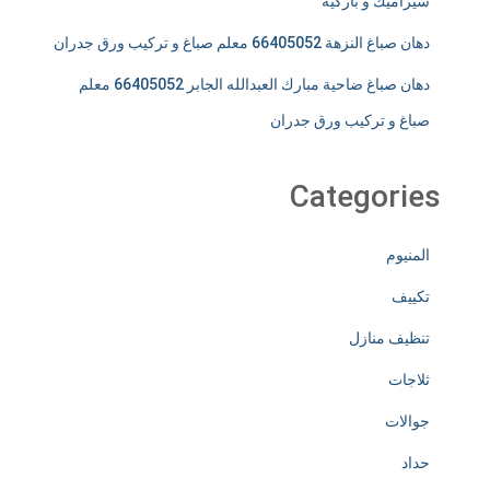
سيراميك و باركيه
دهان صباغ النزهة 66405052 معلم صباغ و تركيب ورق جدران
دهان صباغ ضاحية مبارك العبدالله الجابر 66405052 معلم
صباغ و تركيب ورق جدران
Categories
المنيوم
تكييف
تنظيف منازل
ثلاجات
جوالات
حداد