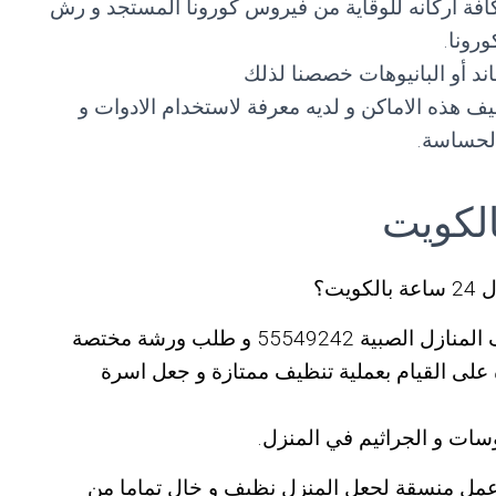
 و تعقيم كافة اركانه للوقاية من فيروس كورونا المستجد و رش
رونا.
ند أو البانيوهات خصصنا لذلك
 هذه الاماكن و لديه معرفة لاستخدام الادوات و
الحساسة.
ت؟
اذاً فما عليك سوى التواصل مع شركات تنظيف المنازل الصبية 55549242 و طلب ورشة مختصة
 على القيام بعملية تنظيف ممتازة و جعل اسرة
سات و الجراثيم في المنزل.
عمل منسقة لجعل المنزل نظيف و خال تماما من