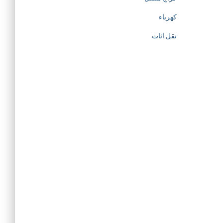
كهرباء
نقل اثاث