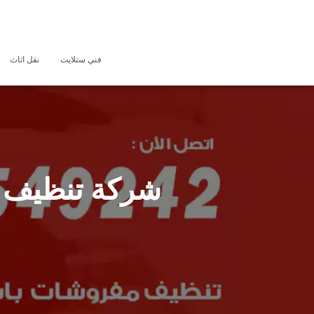
فني ستلايت
نقل اثاث