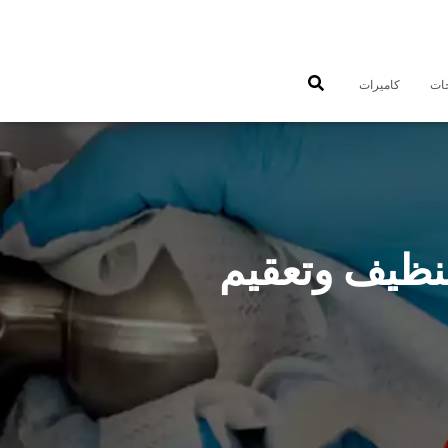
جات
كاميرات
 تنظيف منازل الصبية 55549242 تنظيف وتعقيم