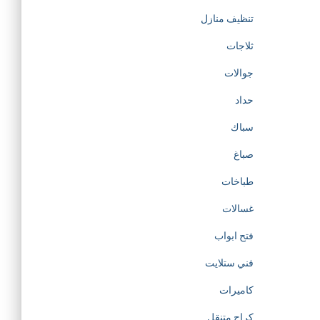
تنظيف منازل
ثلاجات
جوالات
حداد
سباك
صباغ
طباخات
غسالات
فتح ابواب
فني ستلايت
كاميرات
كراج متنقل