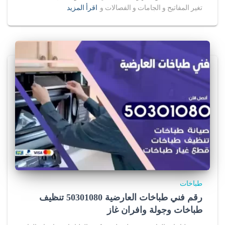
تغير المفاتيح و الجامات و الفصالات و
اقرأ المزيد
طباخات
رقم فني طباخات العارضية 50301080 تنظيف
طباخات وجولة وافران غاز