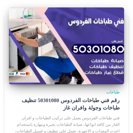
طباخات
رقم فني طباخات الفردوس 50301080 تنظيف
طباخات وجولة وافران غاز
فني طباخات الفردوس يعمل على تركيب الطباخات و افران
الغاز من كافة انواعها، صيانة الطباخات بخبرة ومهارة باستخدام
احدث المعدات و الاجهزة، نعمل علي تنظيف و غسيل الطباخات،