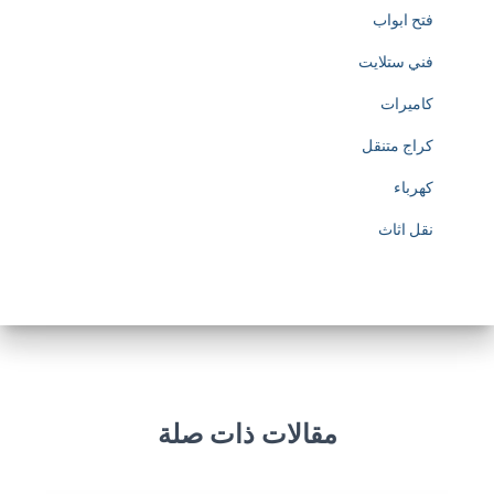
فتح ابواب
فني ستلايت
كاميرات
كراج متنقل
كهرباء
نقل اثاث
مقالات ذات صلة