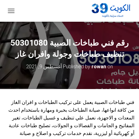
ت
ب
د
ي
ل
رقم فني طباخات الصبية 50301080
ا
ل
تنظيف طباخات وجولة وافران غاز
ت
ن
on
rowan
Published by
أغسطس 9, 2021
ق
ل
فني طباخات الصبية يعمل على تركيب الطباخات و افران الغاز
من كافة انواعها، صيانة الطباخات بخبرة ومهارة باستخدام احدث
المعدات و الاجهزة، نعمل علي تنظيف و غسيل الطباخات، تغير
المفاتيح و الجامات و الفصالات و الجولات، تصليح طباخات عادية
أو كهربائية أو ليزرية، نقدم خدمات تركيب و اصلاح و صيانة