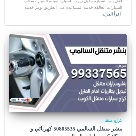
قفل باب السيارة تبديل زيوت للسيارة صيانة السيارة سحب
السيارات العالقة خدمة المساعدة على الطريق نوفر خدمة
اقرأ المزيد
كراج متنقل
بنشر متنقل السالمي 50805535‬ كهربائي و