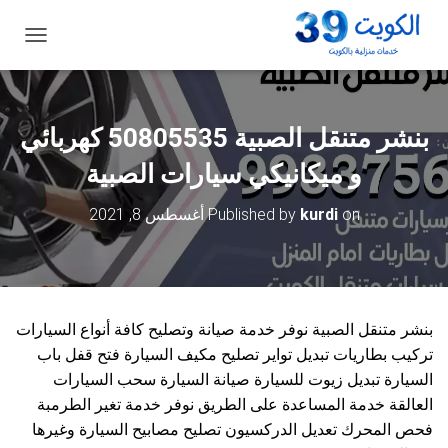
ت
ب
د
ي
ل
بنشر متنقل الصبية 50805535‬ كهربائي
ا
ل
و ميكانيكي سيارات الصبية
ت
ن
on
kurdi
Published by
أغسطس 8, 2021
ق
ل
بنشر متنقل الصبية نوفر خدمة صيانة وتصليح كافة أنواع السيارات
تركيب بطاريات تبديل تواير تصليح مكيف السيارة فتح قفل باب
السيارة تبديل زيوت للسيارة صيانة السيارة سحب السيارات
العالقة خدمة المساعدة على الطريق نوفر خدمة تغير الطرمبة
فحص المحرك تعديل الدركسيون تصليح مصابيح السيارة وغيرها