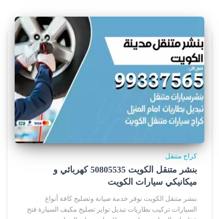
كراج متنقل
بنشر متنقل الكويت 50805535‬ كهربائي و
ميكانيكي سيارات الكويت
بنشر متنقل الكويت نوفر خدمة صيانة وتصليح كافة أنواع
السيارات تركيب بطاريات تبديل تواير تصليح مكيف السيارة فتح